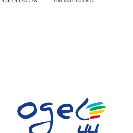
très bon moment!
230613134058