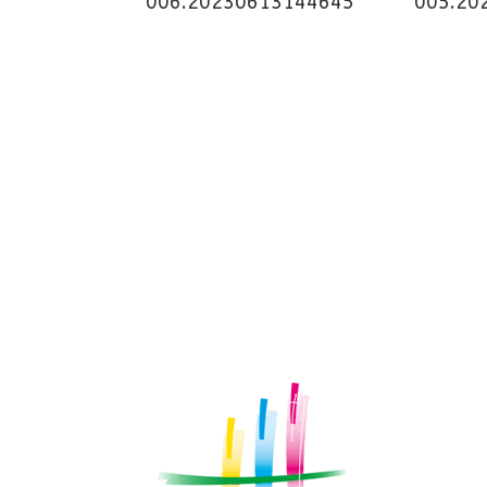
006.20230613144645
005.20