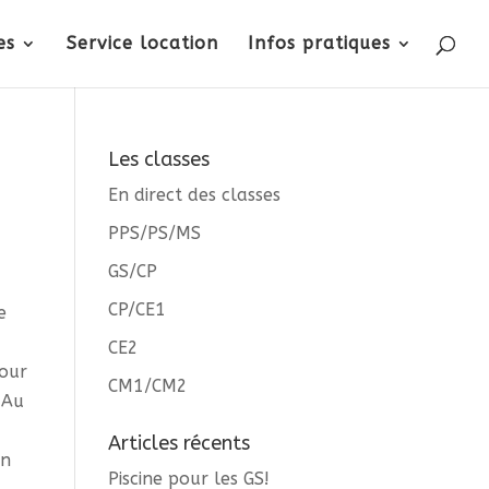
es
Service location
Infos pratiques
Les classes
En direct des classes
PPS/PS/MS
GS/CP
CP/CE1
e
CE2
pour
CM1/CM2
 Au
Articles récents
un
Piscine pour les GS!